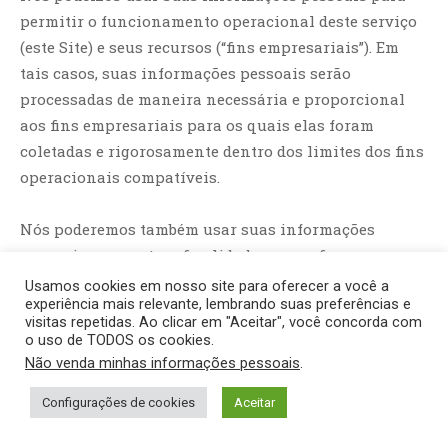
permitir o funcionamento operacional deste serviço
(este Site) e seus recursos (“fins empresariais”). Em
tais casos, suas informações pessoais serão
processadas de maneira necessária e proporcional
aos fins empresariais para os quais elas foram
coletadas e rigorosamente dentro dos limites dos fins
operacionais compatíveis.
Nós poderemos também usar suas informações
pessoais para outras finalidades, como fins
comerciais (conforme indicado na seção
Usamos cookies em nosso site para oferecer a você a
experiência mais relevante, lembrando suas preferências e
“Informações detalhadas sobre o processamento de
visitas repetidas. Ao clicar em "Aceitar", você concorda com
Dados Pessoais” neste documento), e também para
o uso de TODOS os cookies.
cumprir com a lei e defender nossos direitos perante
Não venda minhas informações pessoais
.
as autoridades competentes, quando nossos direitos e
Configurações de cookies
Aceitar
interesses estiverem ameaçados ou sofremos danos
reais.