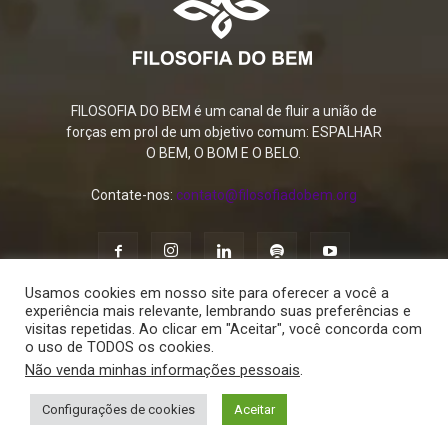
FILOSOFIA DO BEM é um canal de fluir a união de
forças em prol de um objetivo comum: ESPALHAR
O BEM, O BOM E O BELO.
Contate-nos:
contato@filosofiadobem.org
Usamos cookies em nosso site para oferecer a você a
experiência mais relevante, lembrando suas preferências e
visitas repetidas. Ao clicar em "Aceitar", você concorda com
o uso de TODOS os cookies.
Política de Privacidade
Termos de Uso
Contato
Não venda minhas informações pessoais
.
© 2015 - 2026 FILOSOFIA DO BEM. Todos os direitos reservados.
Configurações de cookies
Feito com
por
Aceitar
DX2BRASIL
Copy Protected by
Chetan
's
WP-Copyprotect
.