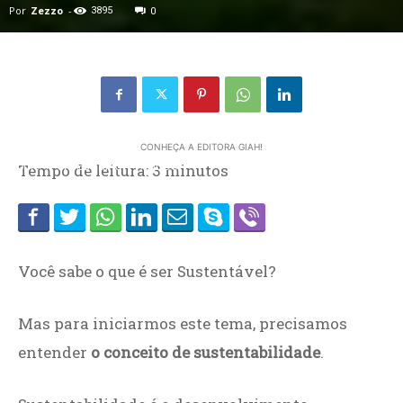
Por
Zezzo
-
3895
0
CONHEÇA A EDITORA GIAH!
Home
Tempo de leitura:
CATEGORIAS
+ LIDOS
3
minutos
Você sabe o que é ser Sustentável?
Mas para iniciarmos este tema, precisamos
entender
o conceito de sustentabilidade
.