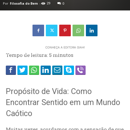
Por
Filosofia do Bem
-
29
0
CONHEÇA A EDITORA GIAH!
Home
Tempo de leitura:
CATEGORIAS
ATITUDE
5
minutos
Propósito de Vida: Como
Encontrar Sentido em um Mundo
Caótico
Muitas vezes, acordamos com a sensação de que