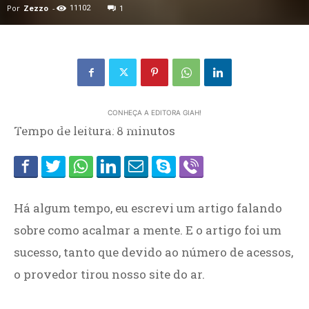
Por
Zezzo
-
11102
1
CONHEÇA A EDITORA GIAH!
Home
Tempo de leitura:
CATEGORIAS
BEM-ESTAR
8
minutos
Há algum tempo, eu escrevi um artigo falando
sobre como acalmar a mente. E o artigo foi um
sucesso, tanto que devido ao número de acessos,
o provedor tirou nosso site do ar.