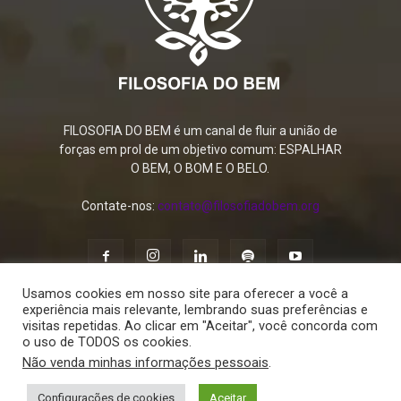
FILOSOFIA DO BEM é um canal de fluir a união de
forças em prol de um objetivo comum: ESPALHAR
O BEM, O BOM E O BELO.
Contate-nos:
contato@filosofiadobem.org
Usamos cookies em nosso site para oferecer a você a
experiência mais relevante, lembrando suas preferências e
visitas repetidas. Ao clicar em "Aceitar", você concorda com
o uso de TODOS os cookies.
Política de Privacidade
Termos de Uso
Contato
Não venda minhas informações pessoais
.
© 2015 - 2026 FILOSOFIA DO BEM. Todos os direitos reservados.
Configurações de cookies
Aceitar
Feito com
por
DX2BRASIL