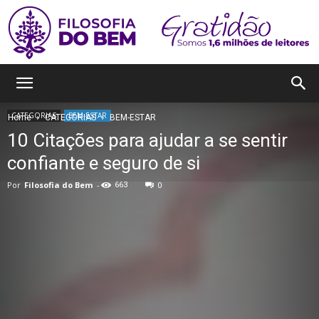
Filosofia
CATEGORIAS
BEM-ESTAR
Home
CATEGORIAS
BEM-ESTAR
10 Citações para ajudar a se sentir
do
confiante e seguro de si
Por
Filosofia do Bem
-
663
0
Bem