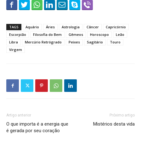
TAGS
Aquário
Áries
Astrologia
Câncer
Capricórnio
Escorpião
Filosofia do Bem
Gêmeos
Horoscopo
Leão
Libra
Mercúrio Retrógrado
Peixes
Sagitário
Touro
Virgem
Artigo anterior
Próximo artigo
O que importa é a energia que
Mistérios desta vida
é gerada por seu coração