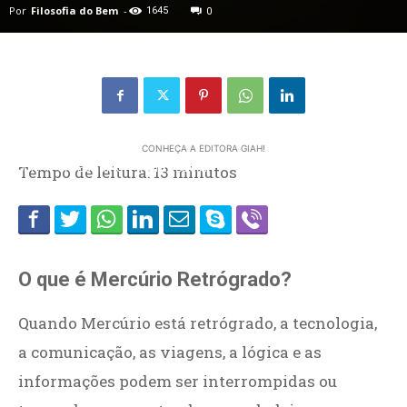
Por
Filosofia do Bem
-
1645
0
CONHEÇA A EDITORA GIAH!
Home
Tempo de leitura:
CATEGORIAS
ASTROLOGIA
13
minutos
O que é Mercúrio Retrógrado?
Quando Mercúrio está retrógrado, a tecnologia,
a comunicação, as viagens, a lógica e as
informações podem ser interrompidas ou