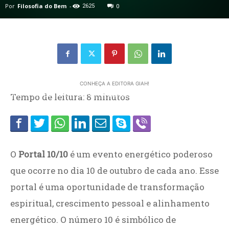
Por
Filosofia do Bem
-
2625
0
CONHEÇA A EDITORA GIAH!
Home
Tempo de leitura:
CATEGORIAS
ESPIRITUALIDADE
8
minutos
O
Portal 10/10
é um evento energético poderoso
que ocorre no dia 10 de outubro de cada ano. Esse
portal é uma oportunidade de transformação
espiritual, crescimento pessoal e alinhamento
energético. O número 10 é simbólico de