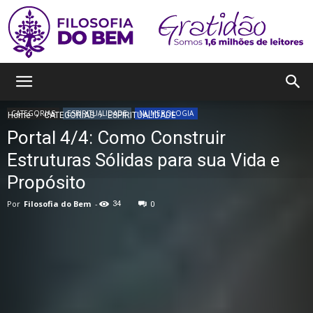
Filosofia
CATEGORIAS
ESPIRITUALIDADE
NUMEROLOGIA
Home
CATEGORIAS
ESPIRITUALIDADE
Portal 4/4: Como Construir
do
Estruturas Sólidas para sua Vida e
Propósito
Por
Filosofia do Bem
-
34
0
Bem