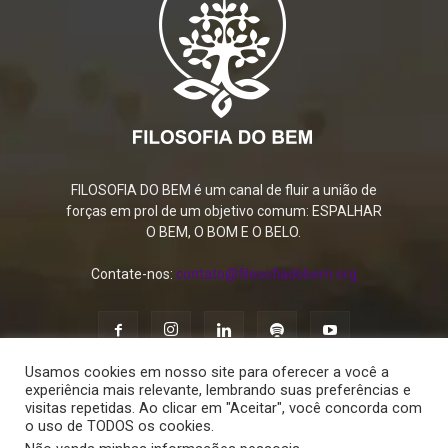
FILOSOFIA DO BEM é um canal de fluir a união de
forças em prol de um objetivo comum: ESPALHAR
O BEM, O BOM E O BELO.
Contate-nos:
contato@filosofiadobem.org
Usamos cookies em nosso site para oferecer a você a
experiência mais relevante, lembrando suas preferências e
visitas repetidas. Ao clicar em "Aceitar", você concorda com
o uso de TODOS os cookies.
Política de Privacidade
Termos de Uso
Contato