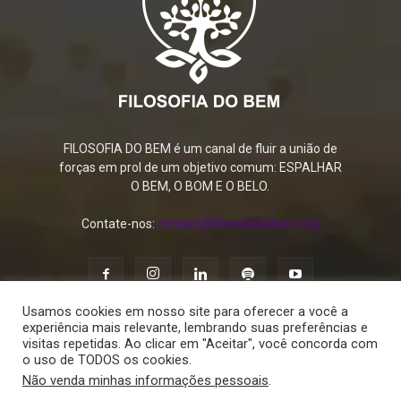
FILOSOFIA DO BEM é um canal de fluir a união de
forças em prol de um objetivo comum: ESPALHAR
O BEM, O BOM E O BELO.
Contate-nos:
contato@filosofiadobem.org
Usamos cookies em nosso site para oferecer a você a
experiência mais relevante, lembrando suas preferências e
visitas repetidas. Ao clicar em "Aceitar", você concorda com
o uso de TODOS os cookies.
Política de Privacidade
Termos de Uso
Contato
Não venda minhas informações pessoais
.
© 2015 - 2026 FILOSOFIA DO BEM. Todos os direitos reservados.