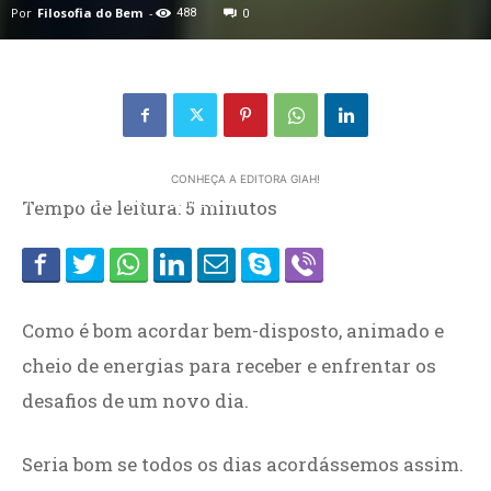
Por
Filosofia do Bem
-
488
0
CONHEÇA A EDITORA GIAH!
Home
Tempo de leitura:
CATEGORIAS
BEM-ESTAR
5
minutos
Como é bom acordar bem-disposto, animado e
cheio de energias para receber e enfrentar os
desafios de um novo dia.
Seria bom se todos os dias acordássemos assim.