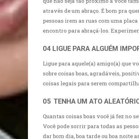
que não seja tão próximo a você tam
através de um abraço. É bom pra que
pessoas irem as ruas com uma placa 
encontro para abraçá-los. Experimen
04 LIGUE PARA ALGUÉM IMP
Ligue para aquele(a) amigo(a) que v
sobre coisas boas, agradáveis, posit
coisas legais para serem compartilh
05 TENHA UM ATO ALEATÓRI
Quantas coisas boas você já fez no s
Você pode sorrir para todas as pesso
dar bom dia, boa tarde ou boa noite a