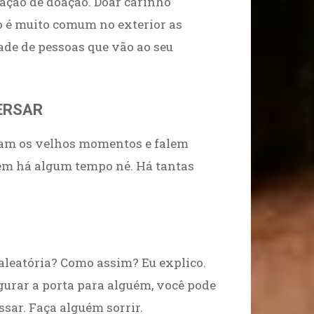
sação de doação. Doar carinho
o é muito comum no exterior as
ade de pessoas que vão ao seu
ERSAR
ivam os velhos momentos e falem
vêem há algum tempo né. Há tantas
 aleatória? Como assim? Eu explico.
gurar a porta para alguém, você pode
ssar. Faça alguém sorrir.