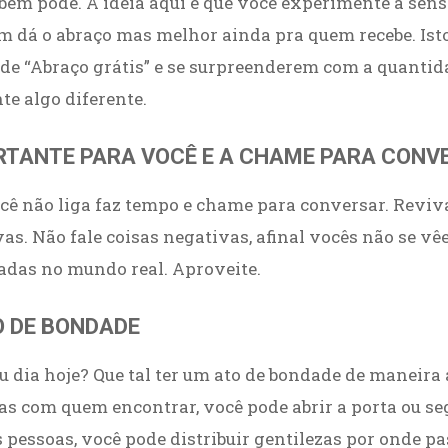
bém pode. A ideia aqui é que você experimente a sen
m dá o abraço mas melhor ainda pra quem recebe. Ist
de “Abraço grátis” e se surpreenderem com a quantid
te algo diferente.
ORTANTE PARA VOCÊ E A CHAME PARA CONV
ocê não liga faz tempo e chame para conversar. Rev
ivas. Não fale coisas negativas, afinal vocês não se 
adas no mundo real. Aproveite.
O DE BONDADE
eu dia hoje? Que tal ter um ato de bondade de maneira
as com quem encontrar, você pode abrir a porta ou se
s pessoas, você pode distribuir gentilezas por onde pa