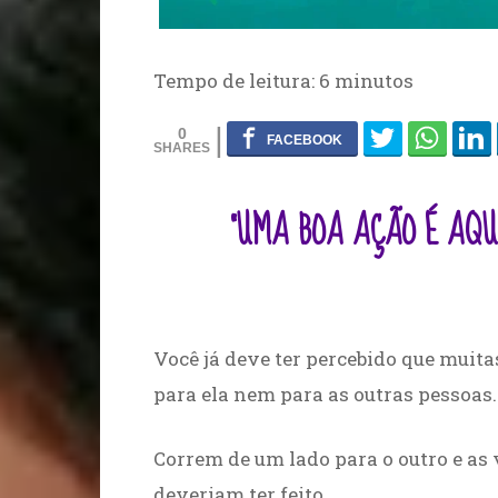
Tempo de leitura:
6
minutos
0
“UMA BOA AÇÃO É AQU
Você já deve ter percebido que mui
para ela nem para as outras pessoas.
Correm de um lado para o outro e as
deveriam ter feito.