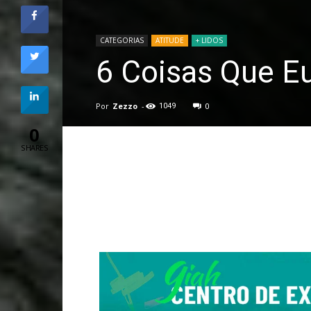
CATEGORIAS
ATITUDE
+ LIDOS
6 Coisas Que E
Por
Zezzo
-
1049
0
0
SHARES