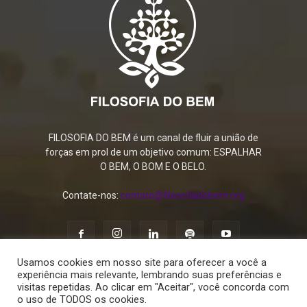
FILOSOFIA DO BEM é um canal de fluir a união de
forças em prol de um objetivo comum: ESPALHAR
O BEM, O BOM E O BELO.
Contate-nos:
contato@filosofiadobem.org
Usamos cookies em nosso site para oferecer a você a
experiência mais relevante, lembrando suas preferências e
visitas repetidas. Ao clicar em "Aceitar", você concorda com
o uso de TODOS os cookies.
Política de Privacidade
Termos de Uso
Contato