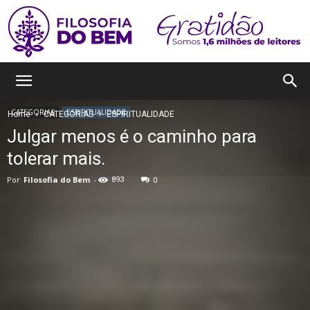
Filosofia
CATEGORIAS
ESPIRITUALIDADE
Home
CATEGORIAS
ESPIRITUALIDADE
Julgar menos é o caminho para
do
tolerar mais.
Por
Filosofia do Bem
-
893
0
Bem