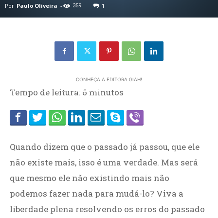
Por
Paulo Oliveira
-
359
1
CONHEÇA A EDITORA GIAH!
Home
Tempo de leitura:
CATEGORIAS
VALORES
6
minutos
Quando dizem que o passado já passou, que ele
não existe mais, isso é uma verdade. Mas será
que mesmo ele não existindo mais não
podemos fazer nada para mudá-lo? Viva a
liberdade plena resolvendo os erros do passado